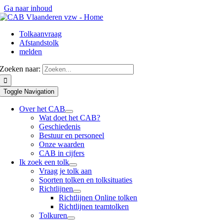
Ga naar inhoud
Tolkaanvraag
Afstandstolk
melden
Zoeken naar:
Toggle Navigation
Over het CAB
Wat doet het CAB?
Geschiedenis
Bestuur en personeel
Onze waarden
CAB in cijfers
Ik zoek een tolk
Vraag je tolk aan
Soorten tolken en tolksituaties
Richtlijnen
Richtlijnen Online tolken
Richtlijnen teamtolken
Tolkuren