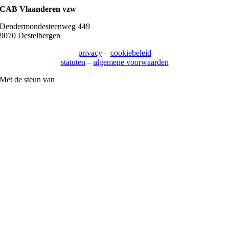
CAB Vlaanderen vzw
Dendermondesteenweg 449
9070 Destelbergen
privacy
–
cookiebeleid
statuten
–
algemene voorwaarden
Met de steun van