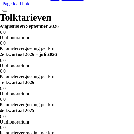
Page load link
Tolktarieven
Augustus en September 2026
€
0
Uurhonorarium
€
0
Kilometervergoeding per km
2e kwartaal 2026 + juli 2026
€
0
Uurhonorarium
€
0
Kilometervergoeding per km
1e kwartaal 2026
€
0
Uurhonorarium
€
0
Kilometervergoeding per km
4e kwartaal 2025
€
0
Uurhonorarium
€
0
Kilometervergoeding per km